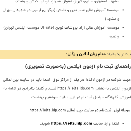
مشهد، اصفهان، ساری، تبریز، اهواز، شیراز، کرمان، کیش و رشت)
موسسه آموزش عالی عصر دین و دانش (برگزاری آزمون در شهرهای تهران
و مشهد)
موسسه آموزش عالی آزاد پروشات نوین (Offsite موسسه آیلتس تهران)
و غیره
معلم زبان آنلاین رایگان؛
بیشتر بخوانید:
راهنمای ثبت نام آزمون آیلتس (به‌صورت تصویری)
جهت شرکت در آزمون IELTS هر یک از مراکز فوق، ابتدا باید در سایت بین‌المللی
آزمون آیلتس به نشانی https://ielts.idp.com ثبت‌نام کنید؛ بنابراین در ادامه به
آموزش گام‌به‌گام مراحل ثبت‌نام در این سایت خواهیم پرداخت.
مرحله اول: ثبت‌نام در سایت بین‌المللی
https://ielts.idp.com
https://ielts.idp.com
ابتدا وارد سایت
شوید.