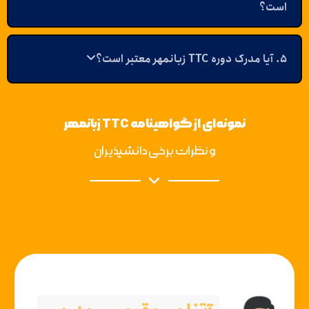
است؟
۵. آیا مدرک دوره TTC زبانمهر معتبر است؟
نمونه‌ای از گواهینامه TTC زبانمهر
و نظرات برخی دانشپذیران