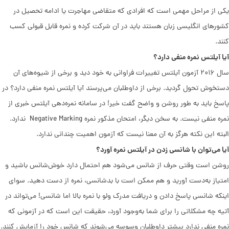
یکی از مراحل مهمی است که افرادی که متقاضی مهاجرت یا ادامه تحصیل در
کشورهای انگلیسی زبان هستند باید در آن شرکت کرده و نمره قابل قبولی کسب
کنند.
آیا آیلتس نمره منفی دارد؟
سال ۲۰۱۶ آزمون آیلتس تغییرات فراوانی به خود دید و برخی از شیوه‌های آن
دستخوش تحول گردید. برخی از داوطلبان ‌می‌پرسند آیا آیلتس نمره منفی دارد؟ در
پاسخ باید به طور روشن و واضح گفت خیر! در سامانه نمره‌دهی آیلتس خبری از
نمره منفی نیست. به سخن دیگر، امتحان مذکور نمره Negative Marking ندارد.
البته این نکته هرگز به آن معنا نیست که آزمون اهمیت چندانی ندارد.
آیا می‌توان با شانسی زدن در آیلتس نمره آورد؟
روشن است وقتی حرف از شانس می‌شود هم احتمال دارد خوش‌شانس باشید و
امتیاز به‌دست آورید و هم ممکن است با بدشانسی، نمره از دست دهید. سوای
اینکه شانسی پاسخ دادن و دریافت مدرک ولو با نمره بالا اما شانسی! می‌تواند در
آتیه چه مشکلاتی را برای شما به‌وجود آورد، حقیقت این است که در آزمونی که
نمره منفی ندارد بیشتر داوطلبان وسوسه می‌شوند که شانس خود را آزمایش کنند.