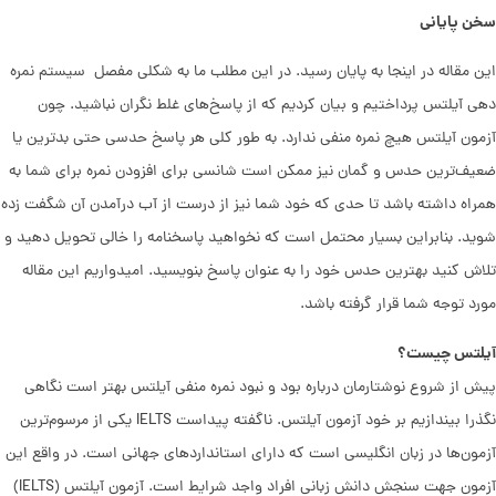
سخن پایانی
این مقاله در اینجا به پایان رسید. در این مطلب ما به شکلی مفصل سیستم نمره
دهی آیلتس پرداختیم و بیان کردیم که از پاسخ‌های غلط نگران نباشید. چون
آزمون آیلتس هیچ نمره منفی ندارد. به ‌طور کلی هر پاسخ حدسی حتی بدترین یا
ضعیف‌ترین حدس و گمان نیز ممکن است شانسی برای افزودن نمره برای شما به
همراه داشته باشد تا حدی که خود شما نیز از درست از آب درآمدن آن شگفت زده
شوید. بنابراین بسیار محتمل است که نخواهید پاسخنامه را خالی تحویل دهید و
تلاش کنید بهترین حدس خود را به عنوان پاسخ بنویسید. امیدواریم این مقاله
مورد توجه شما قرار گرفته باشد.
آیلتس چیست؟
پیش از شروع نوشتارمان درباره بود و نبود نمره منفی آیلتس بهتر است نگاهی
نگذرا بیندازیم بر خود آزمون آیلتس. ناگفته پیداست IELTS یکی از مرسوم‌‌تر‌ین
آزمون‌ها‌ در زبان انگلیسی است که دارای استانداردهای جهانی است. در واقع این
آزمون جهت سنجش دانش زبانی افراد واجد شرایط است. آزمون آیلتس (IELTS)