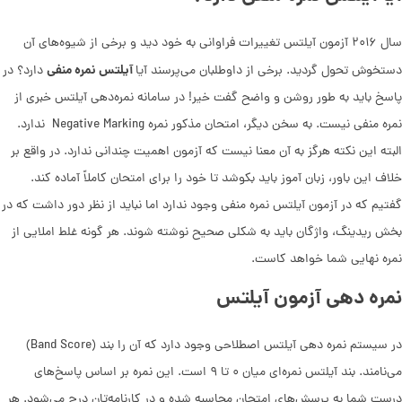
سال ۲۰۱۶ آزمون آیلتس تغییرات فراوانی به خود دید و برخی از شیوه‌های آن
آیلتس نمره منفی
دستخوش تحول گردید. برخی از داوطلبان ‌می‌پرسند آیا
دارد؟ در
پاسخ باید به طور روشن و واضح گفت خیر! در سامانه نمره‌دهی آیلتس خبری از
نمره منفی نیست. به سخن دیگر، امتحان مذکور نمره Negative Marking ندارد.
البته این نکته هرگز به آن معنا نیست که آزمون اهمیت چندانی ندارد. در واقع بر
خلاف این باور، زبان آموز باید بکوشد تا خود را برای امتحان کاملاً آماده کند.
گفتیم که در آزمون آیلتس نمره منفی وجود ندارد اما نباید از نظر دور داشت که در
بخش ریدینگ، واژگان باید به شکلی صحیح نوشته شوند. هر گونه غلط املایی از
نمره نهایی شما خواهد کاست.
نمره دهی آزمون آیلتس
در سیستم نمره دهی آیلتس اصطلاحی وجود دارد که آن را بند (Band Score)
‌می‌نامند. بند آیلتس نمره‌ای میان ۰ تا ۹ است. این نمره بر اساس پاسخ‌های
درست شما به پرسش‌های امتحان محاسبه شده و در کارنامه‌تان درج ‌می‌شود. هر