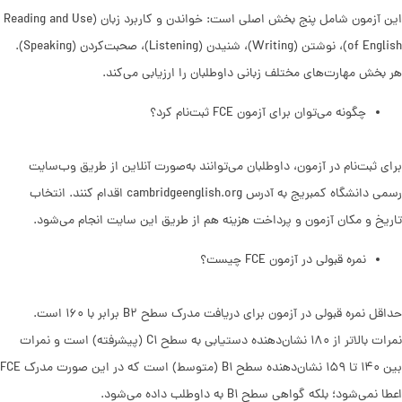
این آزمون شامل پنج بخش اصلی است: خواندن و کاربرد زبان (Reading and Use
of English)، نوشتن (Writing)، شنیدن (Listening)، صحبت‌کردن (Speaking).
هر بخش مهارت‌های مختلف زبانی داوطلبان را ارزیابی می‌کند.
چگونه می‌توان برای آزمون FCE ثبت‌نام کرد؟
برای ثبت‌نام در آزمون، داوطلبان می‌توانند به‌صورت آنلاین از طریق وب‌سایت
رسمی دانشگاه کمبریج به آدرس cambridgeenglish.org اقدام کنند. انتخاب
تاریخ و مکان آزمون و پرداخت هزینه هم از طریق این سایت‌ انجام می‌شود.
نمره قبولی در آزمون FCE چیست؟
حداقل نمره قبولی در آزمون برای دریافت مدرک سطح B۲ برابر با ۱۶۰ است.
نمرات بالاتر از ۱۸۰ نشان‌دهنده دستیابی به سطح C۱ (پیشرفته) است و نمرات
بین ۱۴۰ تا ۱۵۹ نشان‌دهنده سطح B۱ (متوسط) است که در این صورت مدرک FCE
اعطا نمی‌شود؛ بلکه گواهی سطح B۱ به داوطلب داده می‌شود.