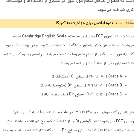
است که به‌عنوان حداقل سطح مورد قبول در بسیاری از دانشگاه‌ها و موسسات
کاری شناخته می‌شود.
نمره آیلتس برای مهاجرت به آمریکا
مقاله مرتبط:
نمره‌دهی در آزمون FCE براساس سیستم Cambridge English Scale انجام
می‌شود. نمرات هر بخش به‌طور جداگانه محاسبه می‌شوند و در نهایت یک نمره
کلی به‌صورت میانگین از تمام بخش‌ها به دست می‌آید. براساس نمره کسب‌شده،
به داوطلبان یکی از سه گرید زیر اعطا می‌شود:
Grade A (۱۸۰ تا ۱۹۰): سطح C۱ (پیشرفته)؛
Grade B (۱۷۳ تا ۱۷۹): سطح B۲ (متوسط به بالا)؛
Grade C (۱۶۰ تا ۱۷۲): سطح B۲ (متوسط به بالا).
داوطلبانی که نمره‌ای بین ۱۴۰ تا ۱۵۹ دریافت می‌کنند، موفق به کسب مدرک
رسمی FCE نمی‌شوند؛ اما گواهی B۱ را از دانشگاه کمبریج دریافت خواهند کرد.
نمرات بالاتر از ۱۶۰ تا ۱۷۹ به معنی سطح B۲ است که نشان‌دهنده تسلط خوب به