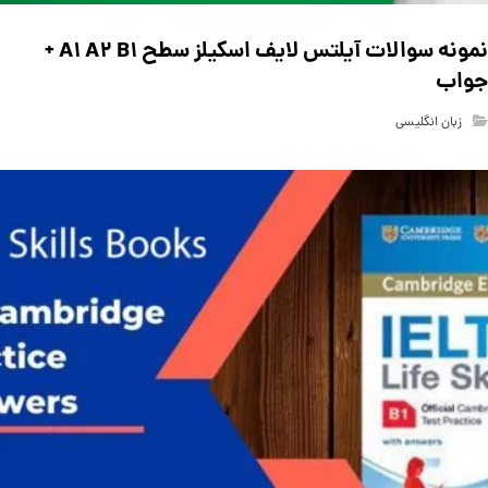
نمونه سوالات آیلتس لایف اسکیلز سطح A۱ A۲ B۱ +
جواب
زبان انگلیسی