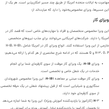
مهاجرت به ایالات متحده آمریکا از طریق چند مسیر امکان‌پذیر است. هر یک از
این مسیرها، ویزای مخصوص‌به‌خود را دارد که عبارت‌اند از:
ویزای کار
این ویزا مخصوص متخصصان و افراد با مهارت‌های خاص است که قصد کار در
آمریکا را دارند. شرکت‌های آمریکایی می‌توانند برای جذب نیروهای متخصص
خارجی از این ویزا استفاده کنند. انواع ویزای کار در آمریکا شامل H-۱B، H-۱B۱،
H-۳، O، P و Q هستند که در ادامه شرح مختصری از هر کدام را ارائه می‌دهیم:
H-۱B:
ویزای
یک ویزای کار موقت از سوی کارفرمای شما برای انجام
خدمات در یک شغل خاص و تخصصی است.
H-۱B۱:
ویزای کار موقت مبتنی بر معاهده
این ویزا مخصوص شهروندان
سنگاپوری و شیلیایی است که از قبل پیشنهاد شغلی در یک حرفه تخصصی
از سوی کارفرمای خود دارند.
H
-۳ (کارآموز یا بازدیدکننده آموزش ویژه): این ویزا به شما اجازه می‌دهد
تا به‌عنوان کارآموز یا بازدیدکننده تبادل آموزش ویژه برای آموزش در