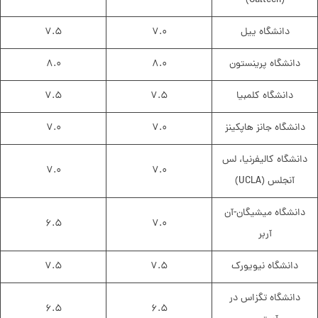
(Caltech)
دانشگاه ییل
۷.۰
۷.۵
دانشگاه پرینستون
۸.۰
۸.۰
دانشگاه کلمبیا
۷.۵
۷.۵
دانشگاه جانز هاپکینز
۷.۰
۷.۰
دانشگاه کالیفرنیا، لس
۷.۰
۷.۰
آنجلس (UCLA)
دانشگاه میشیگان-آن
۶.۵
۷.۰
آربر
دانشگاه نیویورک
۷.۵
۷.۵
دانشگاه تگزاس در
۶.۵
۶.۵