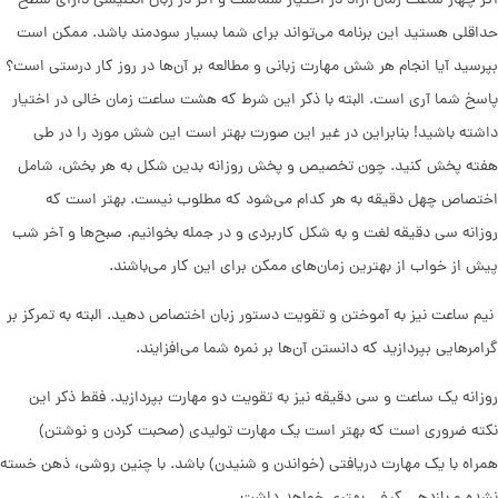
اگر چهار ساعت زمان آزاد در اختیار شماست و اگر در زبان انگلیسی دارای سطح
حداقلی هستید این برنامه ‌می‌تواند برای شما بسیار سودمند باشد. ممکن است
بپرسید آیا انجام هر شش مهارت زبانی و مطالعه بر آن‌ها در روز کار درستی است؟
پاسخ شما آری است. البته با ذکر این شرط که هشت ساعت زمان خالی در اختیار
داشته باشید! بنابراین در غیر این صورت بهتر است این شش مورد را در طی
هفته پخش کنید. چون تخصیص و پخش روزانه بدین شکل به هر بخش، شامل
اختصاص چهل دقیقه به هر کدام ‌می‌شود که مطلوب نیست. بهتر است که
روزانه سی دقیقه لغت و به شکل کاربردی و در جمله بخوانیم. صبح‌ها و آخر شب
پیش از خواب از بهترین زمان‌های ممکن برای این کار ‌می‌باشند.
نیم ساعت نیز به آموختن و تقویت دستور زبان اختصاص دهید. البته به تمرکز بر
گرامرهایی بپردازید که دانستن آن‌ها بر نمره شما ‌می‌افزایند.
روزانه یک ساعت و سی دقیقه نیز به تقویت دو مهارت بپردازید. فقط ذکر این
نکته ضروری است که بهتر است یک مهارت تولیدی (صحبت کردن و نوشتن)
همراه با یک مهارت دریافتی (خواندن و شنیدن) باشد. با چنین روشی، ذهن خسته