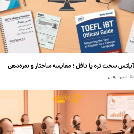
آیلتس سخت تره یا تافل ؛ مقایسه ساختار و نمره‌دهی
آزمون آیلتس