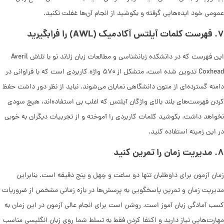
عمومی خود ایده‌هایی گرفته و بکوشید از انجام آن‌ها غفلت نکنید.
۷
.
فهرست کلمات آیلتس آکادمیک
(AWL)
را فرابگیرید
این فهرست که در دانشکده زبانشناسی و مطالعات زبان زلاند نو با تلاش Averil
Coxhead تدوین شده است، متشکل از ۵۷۰ واژه کاربردی است که با فراوانی در
دامنه گسترده‌ای از متون دانشگاهی نمایان ‌می‌شوند. نباید از نظر دور داشت حفظ
کردن فهرست‌های بلند بالای واژگان آیلتس که اغلب بی استفاده‌اند، هیچ سودی
نخواهد داشت. بکوشید کلمات کاربردی را آموخته و از تجربیات دیگران به خوبی
در این زمینه استفاده کنید.
۸
.
مدیریت زمان را تمرین کنید
زمان آزمون برای داوطلبان تنها دو ساعت و چهل و پنج دقیقه است. بنابراین
مدیریت زمان و تمرین پاسخگویی به پرسش‌ها در بازه زمانی مشخص از ضروریات
کسب آمادگی زبان آموز است. روشن است برای انجام عالی آزمون در این زمان به
مهارت‌هایی نیاز دارید و اکتفا کردن فقط به تسلط شما روی زبان انگلیسی مناسب