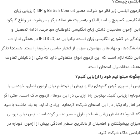
آیلتس چیست؟
آزمون آیلتس زیر نظر دو شرکت معتبر British Council و IDP (ارزیابی زبان
انگلیسی کمبریج و استرالیا) و به‌صورت هر ساله برگزار می‌شود. در واقع کارکرد
این آزمون سنجیدن دانش زبان انگلیسی داوطلبان مهاجرت، ادامه تحصیل و
زندگی در کشوری انگلیسی زبان است. بنابراین مدرک IELTS در همگی ادارات،
دانشگاه‌ها، و نهادهای مهاجرتی جهان از اعتبار خاصی برخوردار است. همینجا تذکر
این نکته لازم است که این آزمون انواع متفاوتی دارد که یکی از دلایلش تفاوت
هدف متقاضیان امتحان است.
چگونه میتوانیم خود را ارزیابی کنیم؟
پس از سپری کردن گام‌های بالا و پیش از ثبت‌نام برای آزمون اصلی، خودتان را
دوباره ارزیابی کنید. بهترین راه ارزیابی در این مرحله، آزمون ماک است. حتی اگر
در آغاز راه یکبار در این امتحان شرکت کرده‌اید ایرادی ندارد. به یاد داشته باشید
که اندوخته دانش زبانی شما در طول مسیر تغییر کرده است. پس برای بررسی
میزان پیشرفتتان و اطمینان از بالاترین سطح آمادگی پیش از آزمون، دوباره در
آیلتس ماک شرکت کنید.