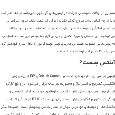
بسیاری از اوقات داوطلبان شرکت در آزمون‌های گوناگون نمی‌دانند از کجا آغاز کنند
و یا از چه کتابی برای شروع کمک بگیرند! برخی نیز قصد دارند بدون شرکت در
دوره‌های آمادگی مربوطه، خود را برای امتحان آماده نمایند. ما در این مقاله
می‌کوشیم این مسائل را مورد تحلیل و بررسی قرار دهیم. در این مطلب همچنین
به روش‌هایی مطلوب جهت برنامه‌ریزی بهتر جهت آزمون IELTS اشاره خواهیم کرد.
پس با ما تا پایان این نوشته همراه باشید.
آیلتس چیست؟
آزمون آیلتس زیر نظر دو شرکت معتبر British Council و IDP (ارزیابی زبان
انگلیسی کمبریج و استرالیا) و به‌صورت هر ساله برگزار می‌شود. در واقع کارکرد
این آزمون سنجیدن دانش زبان انگلیسی داوطلبان مهاجرت، ادامه تحصیل و
زندگی در کشوری انگلیسی زبان است. بنابراین مدرک IELTS در همگی ادارات،
دانشگاه‌ها، و نهادهای مهاجرتی جهان از اعتبار خاصی برخوردار است. همینجا تذکر
این نکته لازم است که این آزمون انواع متفاوتی دارد که یکی از دلایلش تفاوت