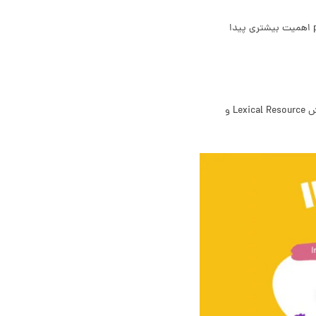
نتیجه‌گیری، تأثیر عاطفی و منطقی بر خواننده دارد. این موضوع به ویژه در مقالات argumentative و persuasive اهمیت بیشتری پیدا
استفاده از واژگان متنوع و ساختارهای گرامری پیچیده، معمولاً باعث کسب نمره بیشتر می‌شود. این نکته در بخش Lexical Resource و