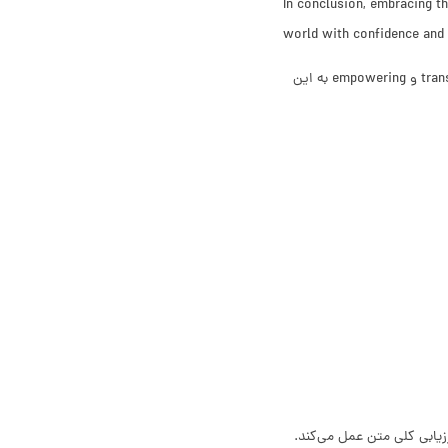
In conclusion, embracing th
world with confidence and 
جمله نهایی به‌گونه‌ای نوشته شده که انگیزه و اشتیاق در خواننده ایجاد می‌کند. استفاده از واژه‌های مانند transform و empowering به این
رزیابی کلی متن عمل می‌کند.