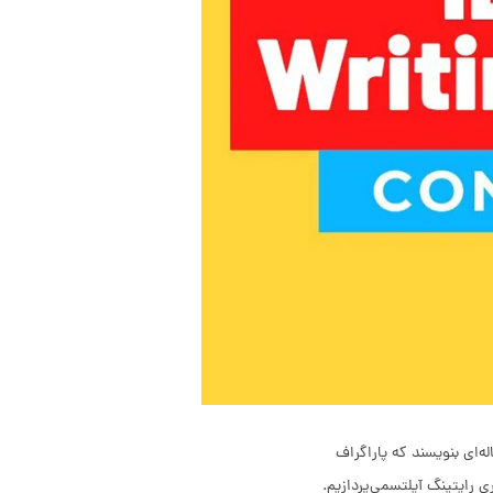
‌ای بنویسند که پاراگراف
ین مقاله به نکات مهم درباره «Writing conclusion» یا نتیجه گیری رایتینگ آیلتسمی‌پردازیم.