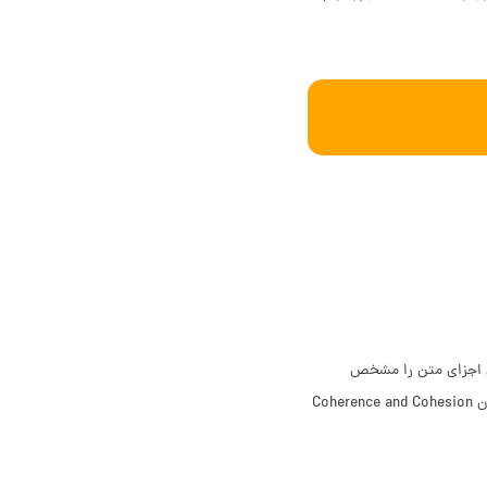
ین اجزای متن را مشخص
می‌کند و می‌تواند نمره رایتینگ را افزایش دهد. بر اساس استانداردهای IELTS، نمره‌دهی به این بخش تحت عنوان Coherence and Cohesion