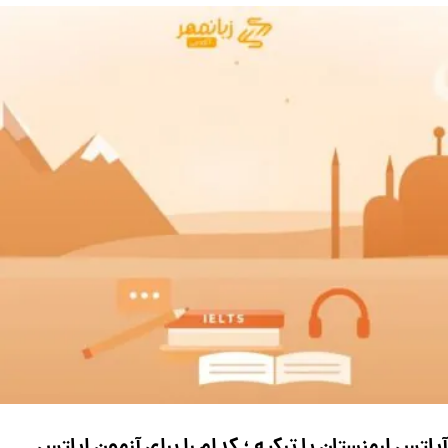
آیلتس ارمنستان یا ترکیه ؛ کدام را برای آزمون ایلتس