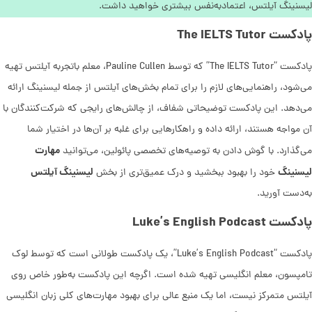
لیسنینگ آیلتس، اعتمادبه‌نفس بیشتری خواهید داشت.
پادکست The IELTS Tutor
پادکست “The IELTS Tutor” که توسط Pauline Cullen، معلم باتجربه آیلتس تهیه
می‌شود، راهنمایی‌های لازم را برای تمام بخش‌های آیلتس از جمله لیسنینگ ارائه
می‌دهد. این پادکست توضیحاتی شفاف، از چالش‌های رایجی که شرکت‌کنندگان با
آن مواجه هستند، ارائه داده و راهکارهایی برای غلبه بر آن‌ها در اختیار شما
مهارت
می‌گذارد. با گوش دادن به توصیه‌های تخصصی پائولین، می‌توانید
لیسنینگ
لیسنینگ آیلتس
خود را بهبود ببخشید و درک عمیق‌تری از بخش
به‌دست آورید.
پادکست Luke’s English Podcast
پادکست “Luke’s English Podcast”، یک پادکست طولانی است که توسط لوک
تامپسون، معلم انگلیسی تهیه شده است. اگرچه این پادکست به‌طور خاص روی
آیلتس متمرکز نیست، اما یک منبع عالی برای بهبود مهارت‌های کلی زبان انگلیسی