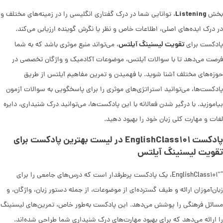
Listening
بخش
، توانایی شما در درک گفتاری انگلیسی را در زمینه‌های مختلف و
در درک ایده‌های اصلی، اطلاعات خاص و نظر یا نگرش گوینده ارزیابی می‌کند.
تقویت لیسنینگ آیلتس
پادکست برای
، می‌تواند منبع موثری باشد که به شما
فرصت می‌دهد تا با سوالات آیلتس، موضوعات آکادمیک و واژگان تخصصی در
حوزه‌های مختلف آشنا شوید. با فهمیدن و تمرین مفاهیم آیلتس از طریق
پادکست‌ها، می‌توانید استراتژی‌های موثری را برای پاسخگویی به سوالات آزمون
بیاموزید. با درگیر شدن فعالانه با این پادکست‌ها، می‌توانید درک شنیداری، دایره
لغات و مهارت کلی زبان خود را بهبود دهید.
پادکست EnglishClass۱۰۱ در لیست بهترین پادکست برای
تقویت لیسنینگ آیلتس
“EnglishClass۱۰۱″، یک پادکست پرطرفدار است که درس‌های جامعی را برای
زبان‌آموزان ارائه و طیف گسترده‌ای از موضوعات، از جمله دستور زبان، واژگان، و
مسائل فرهنگی را پوشش می‌دهد. این پادکست به‌طور خاص، تمرین‌های لیسنینگ
را ارائه می‌دهد که برای بهبود مهارت‌های درک شنیداری شما طراحی شده‌اند.