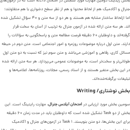
بخش ریدینگ دومین مهارت مورد سنجش در امتحان IELTS است که در آزمون‌های
جنرال و آکادمیک هم از لحاظ محتوا و هم از نظر سطح دشواری با هم متفاوتند؛
اما ازلحاظ ساختار مشابه هم هستند و هر دو از سه متن و ۴۰ سؤال تشکیل شده
اند. هر سه متن ارائه شده در آزمون جنرال به ترتیب از آسان به سخت قرار
گرفته‌اند و داوطلبان ۶۰ دقیقه فرصت مطالعه متن و پاسخگویی به سؤالات را
دارند. متن اول درباره موضوعات روزمره و امور اجتماعی است. متن دوم در حیطه
مسائل کاری، رفاهی و آموزشی می‌باشد و متن سوم نیز که نسبت به دو متن اول
طولانی‌تر و سخت‌تر است، به موضوعات عمومی می‌پردازد. هر سه متن ارائه شده
در این بخش متغیر هستند و از اسناد رسمی، مجلات، روزنامه‌ها، اعلامیه‌ها و
تبلیغات برگرفته‌شده‌اند.
بخش نوشتاری/ Writing
امتحان آیلتس جنرال
سومین بخش مورد ارزیابی در
، مهارت رایتینگ است. این
بخش از دو Task تشکیل شده است که داوطلبان باید در مدت زمان ۶۰ دقیقه
برای این بخش‌ها، دو متن بنویسند. Task ۱ در آزمون‌های جنرال و آکادمیک