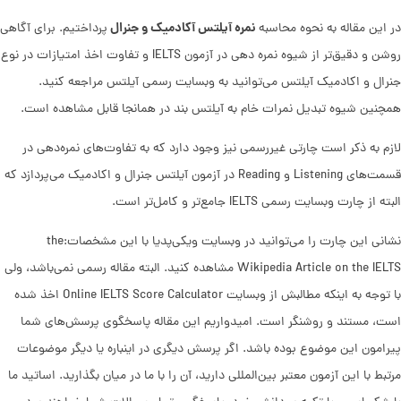
نمره آیلتس آکادمیک و جنرال
در این مقاله به نحوه محاسبه
پرداختیم. برای آگاهی
روشن و دقیق‌تر از شیوه نمره دهی در آزمون IELTS و تفاوت اخذ امتیازات در نوع
جنرال و اکادمیک آیلتس می‌توانید به وبسایت رسمی آیلتس مراجعه کنید.
همچنین شیوه تبدیل نمرات خام به آیلتس بند در همانجا قابل مشاهده است.
لازم به ذکر است چارتی غیررسمی نیز وجود دارد که به تفاوت‌های نمره‌دهی در
قسمت‌های Listening و Reading در آزمون آیلتس جنرال و اکادمیک می‌پردازد که
البته از چارت وبسایت رسمی IELTS جامع‌تر و کامل‌تر است.
نشانی این چارت را می‌توانید در وبسایت ویکی‌پدیا با این مشخصات:the
Wikipedia Article on the IELTS مشاهده کنید. البته مقاله رسمی نمی‌باشد، ولی
با توجه به اینکه مطالبش از وبسایت‌ Online IELTS Score Calculator اخذ شده
است، مستند و روشنگر است. امیدواریم این مقاله پاسخگوی پرسش‌های شما
پیرامون این موضوع بوده باشد. اگر پرسش دیگری در اینباره یا دیگر موضوعات
مرتبط با این آزمون معتبر بین‌المللی دارید، آن را با ما در میان بگذارید. اساتید ما