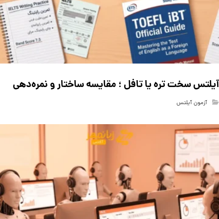
آیلتس سخت تره یا تافل ؛ مقایسه ساختار و نمره‌دهی
آزمون آیلتس