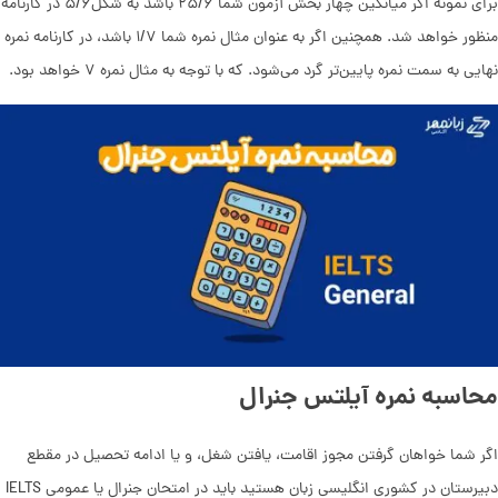
برای نمونه اگر میانگین چهار بخش آزمون شما ۲۵/۶ باشد به شکل۵/۶ در کارنامه
منظور خواهد شد. همچنین اگر به عنوان مثال نمره شما ۱/۷ باشد، در کارنامه نمره
نهایی به سمت نمره پایین‌‌تر گرد می‌شود. که با توجه به مثال نمره ۷ خواهد بود.
محاسبه نمره آیلتس جنرال
اگر شما خواهان گرفتن مجوز اقامت، یافتن شغل، و یا ادامه تحصیل در مقطع
دبیرستان در کشوری انگلیسی زبان هستید باید در امتحان جنرال یا عمومی IELTS