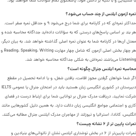
با شکیبایی و با تکیه بر دانش خود، پاسخگوی تمام سوالات شما خواهند بود.
نمره آزمون آیلتس از چند حساب می‌شود؟
حداکثر نمره‌ای که در کارنامه برای شما درج می‌شود ۹ و حداقل نمره صفر است.
هر بند بر اساس پاسخ‌های درستی که به سؤالات داده‌اید جداگانه محاسبه شده و
معدل آن‌ها در کارنامه شما به عنوان نمره اصلی گذاشته خواهد شد. به بیان دیگر،
هر چهار بخش اصلی آزمون که شامل چهار مهارت Reading، Speaking، Writing و
Listening می‌باشند نمره‌اش به شکلی جداگانه محاسبه خواهد شد.
محاسبه نمره آیلتس جنرال چگونه است؟
اگر شما خواهان گرفتن مجوز اقامت، یافتن شغل، و یا ادامه تحصیل در مقطع
دبیرستان در کشوری انگلیسی زبان هستید باید در امتحان جنرال یا عمومی IELTS
شرکت نمایید. دریافت مدرک جنرال بر توانایی شما برای ارتباط درست در فضای
کاری و اجتماعی جوامع انگلیسی زبان دلالت دارد. به همین دلیل کشورهایی مانند
انگلیس، کانادا، استرالیا و نیوزلند از مهاجران مدرک آیلتس جنرال مطالبه می‌کنند.‌
نمرات پایین تر از ۶ نشانه چیست؟
نمرات پایین‌تر از ۶ در بخش نوشتاری آیلتس نشان از ناتوانی‌های بنیادین و